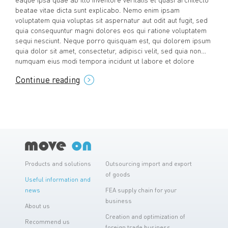
beatae vitae dicta sunt explicabo. Nemo enim ipsam
voluptatem quia voluptas sit aspernatur aut odit aut fugit, sed
quia consequuntur magni dolores eos qui ratione voluptatem
sequi nesciunt. Neque porro quisquam est, qui dolorem ipsum
quia dolor sit amet, consectetur, adipisci velit, sed quia non
numquam eius modi tempora incidunt ut labore et dolore
magnam aliquam quaerat voluptatem.Lorem ipsum dolor sit
Continue reading
amet, consectetur adipisicing elit, sed do eiusmod tempor
incididunt ut labore et dolore magna aliqua. Ut enim ad minim
veniam, quis nostrud exercitation ullamco laboris nisi ut aliquip
ex ea commodo consequat. Duis aute irure dolor in
reprehenderit in voluptate velit esse cillum dolore eu fugiat
nulla pariatur. Excepteur sint occaecat cupidatat non proident,
sunt in culpa qui officia deserunt mollit anim id est laborum.
Products and solutions
Outsourcing import and export
of goods
Useful information and
news
FEA supply chain for your
business
About us
Creation and optimization of
Recommend us
foreign trade business