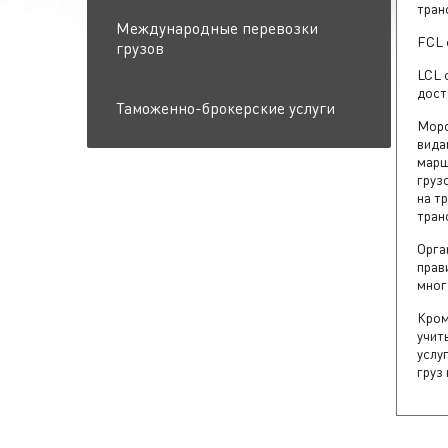
тран
Международные перевозки
FCL 
грузов
LCL 
дост
Таможенно-брокерские услуги
Морс
вида
марш
груз
на т
тран
Орга
прав
мног
Кром
учит
услу
груз