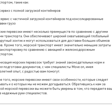
спортом, такие как:
сервиз с полной загрузкой контейнеров
сервис с частичной загрузкой контейнеров под консолидированные
авки грузо
кие перевозки имеют несколько преимуществ по сравнению с другими
ми транспорта. Они обеспечивают широкий охватывающий глобальный
рутный зонтик и могут использоваться для доставки больших объемов
ов. Кроме того, морской транспорт имеет значительно меньшие затраты
ранспортировку по сравнению с авиацией и железнодорожным
спортом.
низация морских перевозок требует знаний законодательных норм и
ил подготовки документов, с чем специалисты Move on, имея
олетний опыт, с радостью вам помогут.
е того, морские перевозки имеют свои особенности, которые следует
ывать и о которых мы не можем догадываться. Обратившись к нам за
гой морской перевозки вы можете быть уверены в том, что передаете ва
 в надежные руки специалистов.